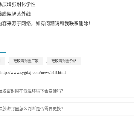
涂层增强耐化学性
镀膜阻隔紫外线
内容来源于网络，如有问题请和我联系删除！
,
,
圈
硅胶密封圈厂家
硅胶密封圈价格
://www.sygdxj.com/news/518.html
硅胶密封圈在低温环境下会变硬吗？
硅胶密封圈怎么判断是否需要更换？