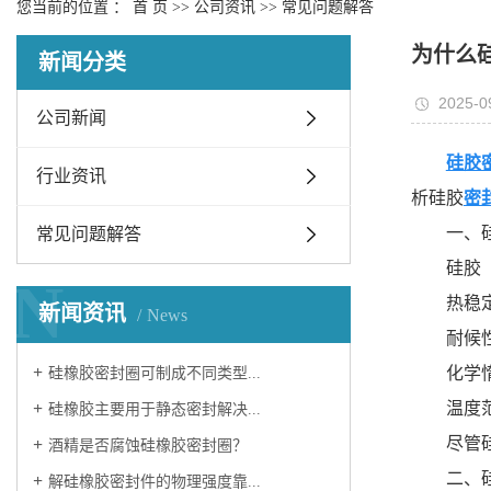
您当前的位置 ：
首 页
>>
公司资讯
>>
常见问题解答
为什么
新闻分类
2025-0
公司新闻
硅胶
行业资讯
析硅胶
密
一、
常见问题解答
硅胶
N
热稳定
新闻资讯
News
耐候
化学
硅橡胶密封圈可制成不同类型...
温度
硅橡胶主要用于静态密封解决...
尽管
酒精是否腐蚀硅橡胶密封圈？
二、
解硅橡胶密封件的物理强度靠...