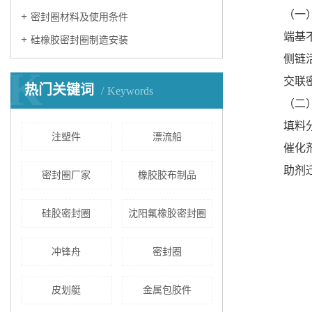
（一
密封圈材料及使用条件
端基
硅橡胶密封圈制造安装
侧链
K
交联
热门关键词
Keywords
（二
填料
注塑件
漂流船
催化
助剂
密封圈厂家
橡胶胶布制品
硅胶密封圈
沈阳氟橡胶密封圈
冲锋舟
密封圈
皮划艇
金属包胶件