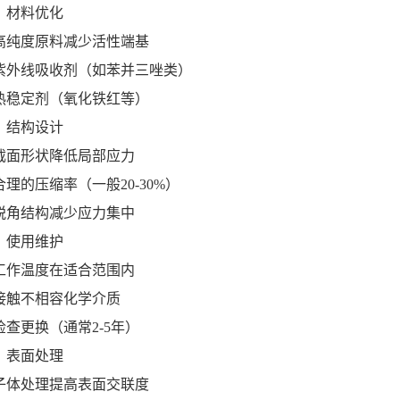
）材料优化
高纯度原料减少活性端基
紫外线吸收剂（如苯并三唑类）
热稳定剂（氧化铁红等）
）结构设计
截面形状降低局部应力
理的压缩率（一般20-30%）
锐角结构减少应力集中
）使用维护
工作温度在适合范围内
接触不相容化学介质
检查更换（通常2-5年）
）表面处理
子体处理提高表面交联度