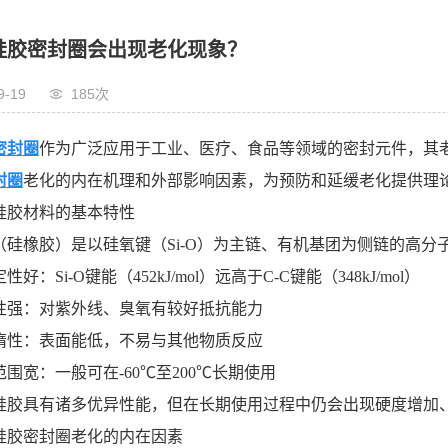
硅胶密封圈会出现老化现象？
9-19
185次
密封圈
作为广泛应用于工业、医疗、食品等领域的密封元件，其
封圈
老化的内在机理和外部影响因素，为预防和延缓老化提供理
硅胶材料的基本特性
（硅橡胶）是以硅氧键（Si-O）为主链、有机基团为侧链的高
性好：Si-O键能（452kJ/mol）远高于C-C键能（348kJ/mol）
性强：对紫外线、臭氧有较好抵抗能力
惰性：表面能低，不易与其他物质反应
范围宽：一般可在-60℃至200℃长期使用
硅胶具有诸多优异性能，但在长期使用过程中仍会出现硬度增加
硅胶密封圈老化的内在因素