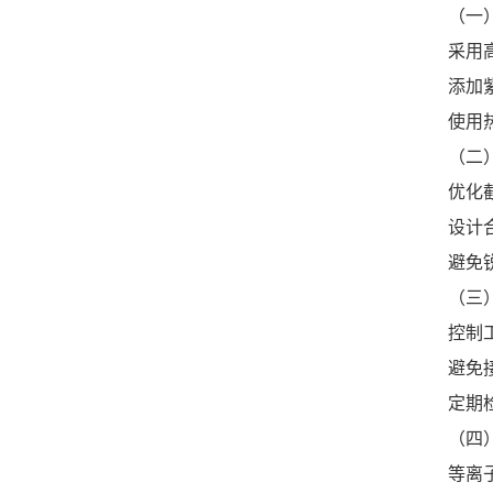
（一
采用
添加
使用
（二
优化
设计合
避免
（三
控制
避免
定期
（四
等离