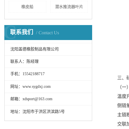
橡皮船
潜水推流器叶片
C
联系我们
Contact Us
沈阳盖德橡胶制品有限公司
联系人：陈经理
手机：15542188717
三、
网址：www.sygdxj.com
（一
温度
邮箱：xdsport@163.com
侧链
地址：沈阳市于洪区洪滨路5号
主链
交联