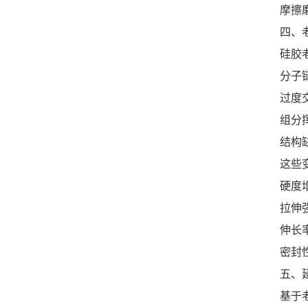
摩擦
四、
硅胶
分子
过度
组分
结构
这些
硬度增
拉伸
伸长率
密封
五、
基于