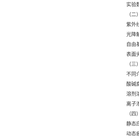
实验
（二
紫外线
光降解
自由
表面
（三
不同
酸碱腐
溶剂
离子
（四
静态
动态