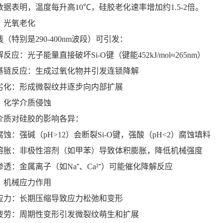
数据表明，温度每升高10℃，硅胶老化速率增加约1.5-2倍。
）光氧老化
（特别是290-400nm波段）可引发：
反应：光子能量直接破坏Si-O键（键能452kJ/mol≈265nm）
基链反应：生成过氧化物并引发连锁降解
劣化：形成微裂纹并逐步向内部扩展
）化学介质侵蚀
介质对硅胶的影响各异：
蚀：强碱（pH>12）会断裂Si-O键，强酸（pH<2）腐蚀填料
溶胀：非极性溶剂（如甲苯）导致体积膨胀，降低机械强度
渗透：金属离子（如Na⁺、Ca²⁺）可能催化降解反应
）机械应力作用
应力：长期压缩导致应力松弛和变形
疲劳：周期性变形引发微裂纹萌生和扩展