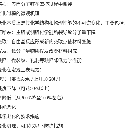
磨损：表面分子链在摩擦过程中断裂
老化过程的微观机理
老化本质上是其化学结构和物理性能的不可逆变化，主要包括：
链断裂：主链或侧链化学键断裂导致分子量下降
交联：自由基反应形成新的交联点使材料变脆
挥发：低分子量物质挥发改变材料组成
缺陷：微裂纹、孔洞等缺陷降低力学性能
变化在宏观上表现为：
加（邵氏A硬度上升10-20度）
强度下降（可达50%以上）
降低（从300%降至100%左右）
性能恶化
延缓老化的技术措施
老化机理，可采取以下防护措施：