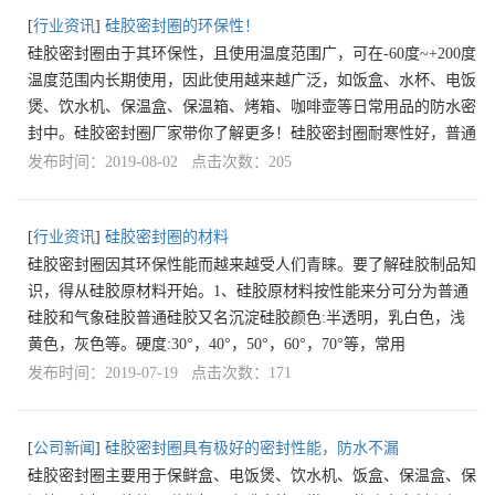
[
行业资讯
]
硅胶密封圈的环保性！
硅胶密封圈由于其环保性，且使用温度范围广，可在-60度~+200度
温度范围内长期使用，因此使用越来越广泛，如饭盒、水杯、电饭
煲、饮水机、保温盒、保温箱、烤箱、咖啡壶等日常用品的防水密
封中。硅胶密封圈厂家带你了解更多！硅胶密封圈耐寒性好，普通
发布时间：2019-08-02 点击次数：205
[
行业资讯
]
硅胶密封圈的材料
硅胶密封圈因其环保性能而越来越受人们青睐。要了解硅胶制品知
识，得从硅胶原材料开始。1、硅胶原材料按性能来分可分为普通
硅胶和气象硅胶普通硅胶又名沉淀硅胶颜色:半透明，乳白色，浅
黄色，灰色等。硬度:30°，40°，50°，60°，70°等，常用
发布时间：2019-07-19 点击次数：171
[
公司新闻
]
硅胶密封圈具有极好的密封性能，防水不漏
硅胶密封圈主要用于保鲜盒、电饭煲、饮水机、饭盒、保温盒、保