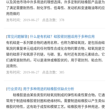
以及其他市场中许多用途的理想选择。许多定制的硅橡胶产品是为
了满足需要耐热性、耐化学性、低毒性、发动机和变速箱油等的应
用而做的
发布时间：2019-06-27 点击次数：378
[
常见问题解答
]
什么是有机硅？硅胶密封圈适用于多种应用
有机硅是一系列聚合物的通用名称，也称为聚硅氧烷，是包括由硅
氧烷的重复单元组成的任何惰性合成化合物的聚合物，硅氧烷是交
替的硅原子和氧原子的链，与碳、氢，有时还有其他元素结合。它
们通常是耐热的，可以是液体或橡胶状的，用于密封剂、粘合剂、
润滑剂、
发布时间：2019-06-27 点击次数：385
[
行业资讯
]
用于多种用途的硅橡胶优缺点分析
硅橡胶是由某些类型的硅氧烷制成的弹性和柔性聚合物。它通
常用于制造硅橡胶密封圈和绝缘材料。需要制造硅橡胶以产生类似
橡胶的特性，这有助于成型和模塑工艺。硅橡胶用于多种用途，使