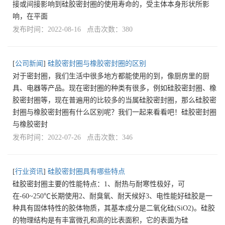
接或间接影响到硅胶密封圈的使用寿命的，受主体本身形状所影
响，在平面
发布时间：2022-08-16 点击次数：380
[
公司新闻
]
硅胶密封圈与橡胶密封圈的区别
对于密封圈，我们生活中很多地方都能使用的到，像厨房里的厨
具、电器等产品。现在密封圈的种类有很多，例如硅胶密封圈、橡
胶密封圈等，现在普遍用的比较多的当属硅胶密封圈，那么硅胶密
封圈与橡胶密封圈有什么区别呢？我们一起来看看吧！硅胶密封圈
与橡胶密封
发布时间：2022-07-26 点击次数：346
[
行业资讯
]
硅胶密封圈具有哪些特点
硅胶密封圈主要的性能特点：1、耐热与耐寒性极好，可
在-60~250℃长期使用2、耐臭氧、耐天候好3、电性能好硅胶是一
种具有固体特性的胶体物质，其基本成分是二氧化硅(SiO2)。硅胶
的物理结构是有丰富微孔和高的比表面积，它的表面为硅