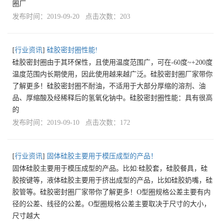
圈厂
发布时间：2019-09-20 点击次数：203
[
行业资讯
]
硅胶密封圈性能!
硅胶密封圈由于其环保性，且使用温度范围广，可在-60度~+200度
温度范围内长期使用，因此使用越来越广泛。硅胶密封圈厂家带你
了解更多！硅胶密封圈不耐油，不适用于大部分厚缩的溶剂、油
品、厚缩酸及经稀释后的氢氧化钠中。硅胶密封圈性能：具有很高
的
发布时间：2019-09-10 点击次数：172
[
行业资讯
]
固体硅胶主要用于模压成型的产品！
固体硅胶主要用于模压成型的产品。比如:硅胶套，硅胶餐具，硅
胶按键等，液体硅胶主要用于挤出成型的产品，比如硅胶奶嘴，硅
胶管等。硅胶密封圈厂家带你了解更多！O型圈规格公差主要有内
径的公差、线径的公差。O型圈规格公差主要取决于尺寸的大小，
尺寸越大