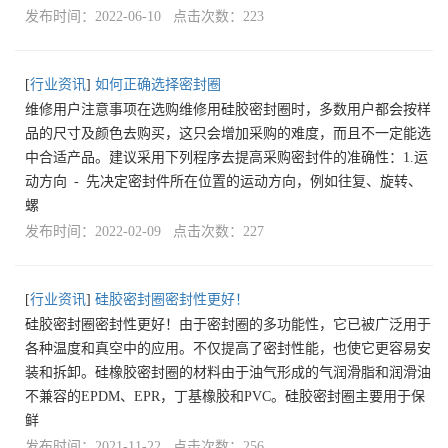
发布时间：2022-06-10 点击次数：223
[
行业资讯
]
如何正确选择密封圈
维修用户注意事项在选购维修用硅胶密封圈时，多数用户都会按样
品的尺寸及颜色去购买，这只会增加采购的难度，而且不一定能选
中合适产品。建议采用下列程序去提高采购密封件的准确性：1.运
动方向 - 先决定密封件所在位置的运动方向，例如往复、旋转、
螺
发布时间：2022-02-09 点击次数：227
[
行业资讯
]
硅胶密封圈密封性更好！
硅胶密封圈密封性更好！由于密封圈的多功能性，它已被广泛用于
各种温度和真空中的应用。不仅提高了密封性能，也使它更容易安
装和拆卸。硅橡胶密封圈的材料由于油气形成的气润滑脂和润滑油
不兼容的EPDM、EPR，丁基橡胶和PVC。硅胶密封圈主要用于保
鲜
发布时间：2021-11-22 点击次数：256