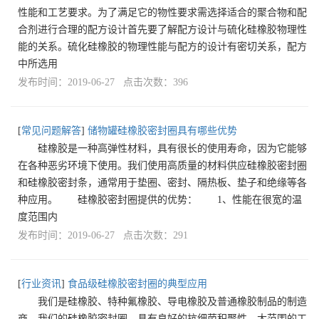
性能和工艺要求。为了满足它的物性要求需选择适合的聚合物和配
合剂进行合理的配方设计首先要了解配方设计与硫化硅橡胶物理性
能的关系。硫化硅橡胶的物理性能与配方的设计有密切关系，配方
中所选用
发布时间：2019-06-27 点击次数：396
[
常见问题解答
]
储物罐硅橡胶密封圈具有哪些优势
硅橡胶是一种高弹性材料，具有很长的使用寿命，因为它能够
在各种恶劣环境下使用。我们使用高质量的材料供应硅橡胶密封圈
和硅橡胶密封条，通常用于垫圈、密封、隔热板、垫子和绝缘等各
种应用。 硅橡胶密封圈提供的优势： 1、性能在很宽的温
度范围内
发布时间：2019-06-27 点击次数：291
[
行业资讯
]
食品级硅橡胶密封圈的典型应用
我们是硅橡胶、特种氟橡胶、导电橡胶及普通橡胶制品的制造
商。我们的硅橡胶密封圈，具有良好的抗细菌积聚性、大范围的工