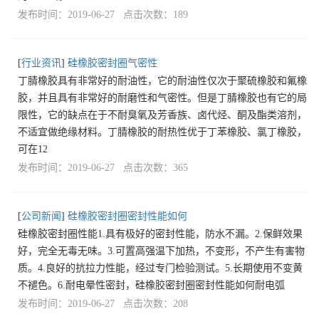
发布时间：2019-06-27 点击次数：189
[
行业资讯
]
硅橡胶密封圈气密性
丁腈橡胶具有非常好的耐油性，它的耐油性仅次于聚硫橡胶和氟橡
胶，并且具有非常好的耐磨性和气密性。但是丁腈橡胶也有它的局
限性，它的缺点在于不耐臭氧及芳香族、卤代烃、酮及酯类溶剂，
不适宜做绝缘材料。丁腈橡胶的耐热性优于丁苯橡胶、氯丁橡胶，
可在12
发布时间：2019-06-27 点击次数：365
[
公司新闻
]
硅橡胶密封圈密封性能如何
硅橡胶密封圈性能1.具有极好的密封性能，防水不漏。2.保鲜效果
好，完全无毒无味。3.可置高强温下加热，不变形，不产生有害物
质。4.良好的抗拉力性能，经过专门检验测试。5.长期使用不变黄
不褪色。6.耐电晕性密封，硅橡胶密封圈密封性能如何耐电弧
发布时间：2019-06-27 点击次数：208