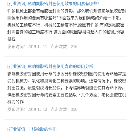
[
行业资讯
]
影响氟胶密封圈使用效果的因素有哪些?
许多机械上都会有硅胶密封圈的身影，那么我们知道影响氟胶密封
圈运用作用的要素有哪些吗?下面就来为我们简略的介绍一下吧。
机械加工精度不行：机械加工精度不行,原因有许多,有的是氟胶密
封圈自身的加工精度不行,这方面的原因容易引起人们的留意,也容
易找
发布时间：2019-12-11 点击次数：216
[
行业资讯
]
影响橡胶密封圈使用寿命的原因分析
影响橡胶密封圈使用寿命的原因分析橡胶密封圈的使用寿命通常是
受到机械力、氧化和臭氧化三种要素的影响。通常情况下，橡胶密
封圈变脆，疲惫裂纹增长加快，下降临界断裂能会使其寿命下降。
详细橡胶密封圈寿命的要素主要包括以下几个方面：老化会使在机
械力的作
发布时间：2019-12-12 点击次数：356
[
行业资讯
]
丁腈橡胶的性能