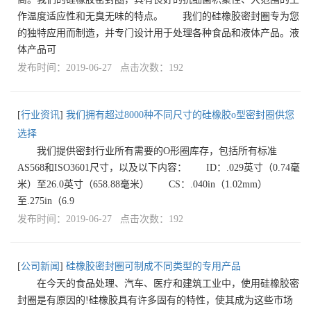
作温度适应性和无臭无味的特点。 我们的硅橡胶密封圈专为您
的独特应用而制造，并专门设计用于处理各种食品和液体产品。液
体产品可
发布时间：2019-06-27 点击次数：192
[
行业资讯
]
我们拥有超过8000种不同尺寸的硅橡胶o型密封圈供您
选择
我们提供密封行业所有需要的O形圈库存，包括所有标准
AS568和ISO3601尺寸，以及以下内容： ID：.029英寸（0.74毫
米）至26.0英寸（658.88毫米） CS：.040in（1.02mm）
至.275in（6.9
发布时间：2019-06-27 点击次数：192
[
公司新闻
]
硅橡胶密封圈可制成不同类型的专用产品
在今天的食品处理、汽车、医疗和建筑工业中，使用硅橡胶密
封圈是有原因的!硅橡胶具有许多固有的特性，使其成为这些市场