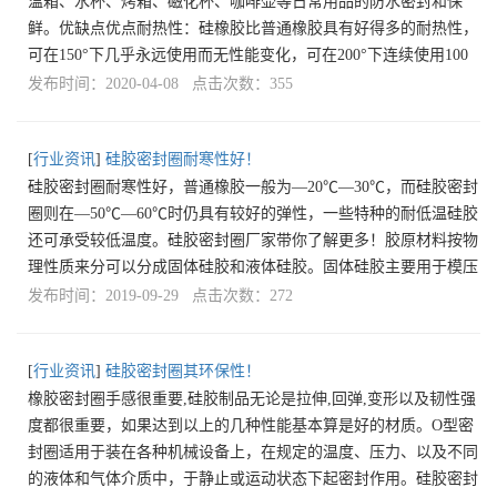
温箱、水杯、烤箱、磁化杯、咖啡壶等日常用品的防水密封和保
鲜。优缺点优点耐热性：硅橡胶比普通橡胶具有好得多的耐热性，
可在150°下几乎永远使用而无性能变化，可在200°下连续使用100
发布时间：2020-04-08 点击次数：355
[
行业资讯
]
硅胶密封圈耐寒性好！
硅胶密封圈耐寒性好，普通橡胶一般为—20℃—30℃，而硅胶密封
圈则在—50℃—60℃时仍具有较好的弹性，一些特种的耐低温硅胶
还可承受较低温度。硅胶密封圈厂家带你了解更多！胶原材料按物
理性质来分可以分成固体硅胶和液体硅胶。固体硅胶主要用于模压
发布时间：2019-09-29 点击次数：272
[
行业资讯
]
硅胶密封圈其环保性！
橡胶密封圈手感很重要,硅胶制品无论是拉伸,回弹,变形以及韧性强
度都很重要，如果达到以上的几种性能基本算是好的材质。O型密
封圈适用于装在各种机械设备上，在规定的温度、压力、以及不同
的液体和气体介质中，于静止或运动状态下起密封作用。硅胶密封