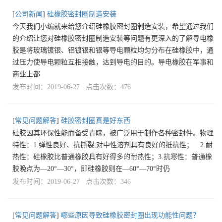
[
公司新闻
]
硅橡胶密封圈制造安装
今天我们小编就来给您介绍硅橡胶密封圈制造安装，希望通过我们
的介绍让您对硅橡胶密封圈制造安装等问题有更深入的了解导电橡
胶是将玻璃镀银、铝镀银和银等导电颗粒均匀分布在硅橡胶中，通
过压力使导电颗粒互相接触，达到导电的目的。导电橡胶在军事和
商业上都
发布时间：2019-06-27 点击次数：476
[
常见问题解答
]
硅胶密封圈真是好东西
硅胶因其环保性能而备受青睐，被广泛用于制作各种密封件。物理
特性：1.弹性良好、抗撕裂,对中性溶剂具有良好的抵抗性； 2.耐
热性：硅橡胶比普通橡胶具有好得多的耐热性；3.抗寒性：普通橡
胶晚点为—20°—30°，即硅橡胶则在—60°—70°时仍
发布时间：2019-06-27 点击次数：346
[
常见问题解答
]
哪些原因导致硅橡胶密封圈出现功能性问题？