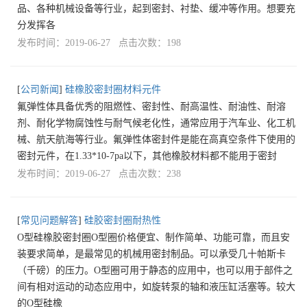
品、各种机械设备等行业，起到密封、衬垫、缓冲等作用。想要充
分发挥各
发布时间：2019-06-27 点击次数：198
[
公司新闻
]
硅橡胶密封圈材料元件
氟弹性体具备优秀的阻燃性、密封性、耐高温性、耐油性、耐溶
剂、耐化学物腐蚀性与耐气候老化性，通常应用于汽车业、化工机
械、航天航海等行业。氟弹性体密封件是能在高真空条件下使用的
密封元件，在1.33*10-7pa以下，其他橡胶材料都不能用于密封
发布时间：2019-06-27 点击次数：238
[
常见问题解答
]
硅胶密封圈耐热性
O型硅橡胶密封圈O型圈价格便宜、制作简单、功能可靠，而且安
装要求简单，是最常见的机械用密封制品。可以承受几十帕斯卡
（千磅）的压力。O型圈可用于静态的应用中，也可以用于部件之
间有相对运动的动态应用中，如旋转泵的轴和液压缸活塞等。较大
的O型硅橡