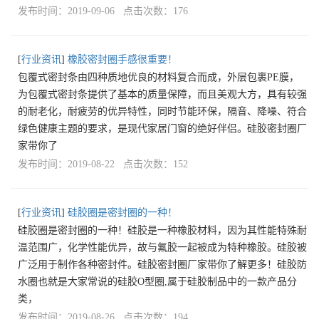
发布时间：2019-09-06 点击次数：176
[
行业资讯
]
橡胶密封圈手感很重要！
包覆式密封条由四种质地优良的材料复合而成，外层包裹PE膜，
为包覆式密封条提供了基本的质量保障，而且美观大方，具有较强
的耐老化，耐疲劳的优异特性，同时节能环保，隔音、降噪、符合
绿色健康主题的要求，是现代家居门窗的绝好伴侣。硅胶密封圈厂
家带你了
发布时间：2019-08-22 点击次数：152
[
行业资讯
]
硅胶圈是密封圈的一种！
硅胶圈是密封圈的一种！硅胶是一种橡胶材料，因为其性能特殊耐
温范围广，化学性能优异，故与氟胶一起被成为特种橡胶。硅胶被
广泛用于制作各种密封件。硅胶密封圈厂家带你了解更多！硅胶防
水圈也就是大家常说的硅胶O型圈,属于硅胶制品中的一款产品分
类，
发布时间：2019-08-26 点击次数：194