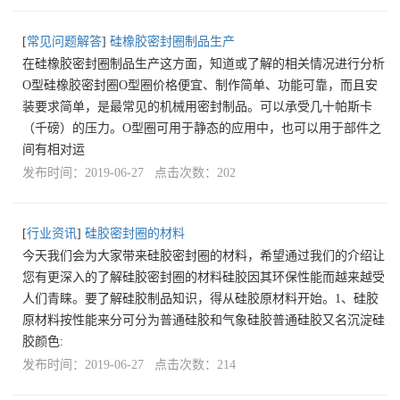
[
常见问题解答
]
硅橡胶密封圈制品生产
在硅橡胶密封圈制品生产这方面，知道或了解的相关情况进行分析
O型硅橡胶密封圈O型圈价格便宜、制作简单、功能可靠，而且安
装要求简单，是最常见的机械用密封制品。可以承受几十帕斯卡
（千磅）的压力。O型圈可用于静态的应用中，也可以用于部件之
间有相对运
发布时间：2019-06-27 点击次数：202
[
行业资讯
]
硅胶密封圈的材料
今天我们会为大家带来硅胶密封圈的材料，希望通过我们的介绍让
您有更深入的了解硅胶密封圈的材料硅胶因其环保性能而越来越受
人们青睐。要了解硅胶制品知识，得从硅胶原材料开始。1、硅胶
原材料按性能来分可分为普通硅胶和气象硅胶普通硅胶又名沉淀硅
胶颜色:
发布时间：2019-06-27 点击次数：214