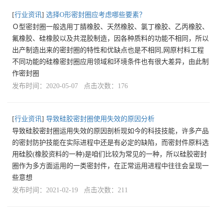
[
行业资讯
]
选择O形密封圈应考虑哪些要素？
Ｏ型密封圈一般选用丁腈橡胶、天然橡胶、氯丁橡胶、乙丙橡胶、
氟橡胶、硅橡胶以及共混胶制造，因各种质料的功能不相同，所以
出产制造出来的密封圈的特性和优缺点也是不相同,网原村料工程
不同功能的硅橡密封圈应用领域和环境条件也有很大差异，由此制
作密封圈
发布时间：2020-05-07 点击次数：176
[
行业资讯
]
导致硅胶密封圈使用失效的原因分析
导致硅胶密封圈运用失效的原因剖析现如今的科技技能，许多产品
的密封防护技能在实际进程中还是有必定的缺陷，而密封件原料选
用硅胶(橡胶资料的一种)是咱们比较为常见的一种，所以硅胶密封
圈作为多方面运用的一类密封件，在正常运用进程中往往会呈现一
些意想
发布时间：2021-02-19 点击次数：211