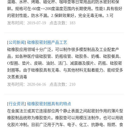
温箱、水杯、烤箱、磁化杯、咖啡壶等日常用品的防水密封和保
鲜。规格可在-60度~+200度温度范围内长期使用。性能1.具有极好
的密封性能，防水不漏。2.保鲜效果好，完全无毒无味。3.可
发布时间：2019-07-19 点击次数：183
[
公司新闻
]
硅橡胶密封圈产品工艺
硅橡胶应用领域十分广泛，可以制作很多模型制品及工业配套产
品，如各种医疗级硅胶管、奶瓶吸管、硅胶条、奶嘴、硅胶餐具、
O型圈、垫片、皮碗、油封、活门、减震器及膜片、药瓶、硅胶密
封圈等。由于硅橡胶具有无毒、与其他材料无黏着能力、能经受多
次蒸煮消毒
发布时间：2020-04-16 点击次数：210
[
行业资讯
]
硅橡胶密封圈具有的特点
在金属法兰或其它连接部位两个静止表面之间起密封作用的薄片型
橡胶制品统称为橡胶垫片。橡胶垫可以用模压法制作，也可以用硫
化胶片冲制。目前广泛用于汽车、电子、化工、抗静电、阻燃、食