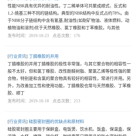
性能NBR具有优异的耐油性。丁二稀单体可共聚成顺式、反式和
1,2-焼基三种不同的链结构。典型的NBR结构中反式占约78%。由
于NBR分子链结构中含有氰基,耐油性(如耐矿物油、液体燃料、动
植物油和溶剂)优于天然橡胶、氯丁橡胶和丁苯橡胶。与其他
发布时间：2019-10-23 点击次数：176
[
行业资讯
]
丁腈橡胶的并用
丁腈橡胶的并用丁腈橡胶的极性非常强，与其它聚合物的相容性一
般不太好，但和氯丁橡胶、改性酚醛树脂、聚氯乙烯等极性强的聚
合物，特别是和含氯的聚合物具有较好的相容性，常进行并用。另
外，为改善加工性和使用功能，丁腈橡胶也常与天然橡胶、丁苯橡
胶、顺丁
发布时间：2019-10-18 点击次数：213
[
行业资讯
]
硅胶密封圈的优缺点和原材料
硅胶密封圈主要用于保鲜盒、电饭煲、饮水机、饭盒、保温盒、保