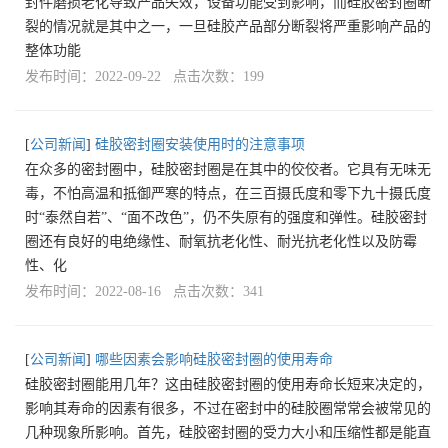
封件磨损老化导致产品失效，设备功能受到影响，而硅胶密封圈断
裂的情况就是其中之一，一旦硅胶产品部分断裂将严重影响产品的
整体功能
发布时间：2022-09-22 点击次数：199
[
公司新闻
]
硅胶密封圈安装使用时的注意事项
在众多的密封圈中，硅胶密封圈是在其中的佼佼者。它具有无味无
毒，不怕高温和抵御严寒的特点，在三百摄氏度和零下九十摄氏度
时“泰然自若”、“面不改色”，仍不失原有的强度和弹性。硅胶密封
圈还有良好的电绝缘性、耐氧抗老化性、耐光抗老化性以及防霉
性、化
发布时间：2022-08-16 点击次数：341
[
公司新闻
]
哪些因素会影响硅胶密封圈的使用寿命
硅胶密封圈能用几年？这由硅胶密封圈的使用寿命长短来决定的，
影响其寿命的因素有很多，不过在密封中的硅胶圈常常会被常见的
几种现象所影响。首先，硅胶密封圈的受力大小和压缩性都是能直