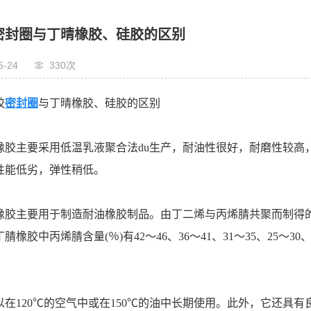
密封圈与丁晴橡胶、硅胶的区别
5-24
330次
胶
密封圈
与丁晴橡胶、硅胶的区别
橡胶主要采用低温乳液聚合法du生产，耐油性很好，耐磨性较高，
性能低劣，弹性稍低。
橡胶主要用于制造耐油橡胶制品。由丁二烯与丙烯腈共聚而制得的
腈橡胶中丙烯腈含量(％)有42～46、36～41、31～35、25～
以在120℃的空气中或在150℃的油中长期使用。此外，它还具