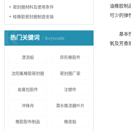
油橡胶制
密封圈材料及使用条件
可少的弹
硅橡胶密封圈制造安装
K
基本
热门关键词
Keywords
氧及芳香
漂流船
异形橡胶件
沈阳氟橡胶密封圈
密封圈厂家
金属包胶件
注塑件
冲锋舟
潜水推流器叶片
橡胶胶布制品
橡皮船