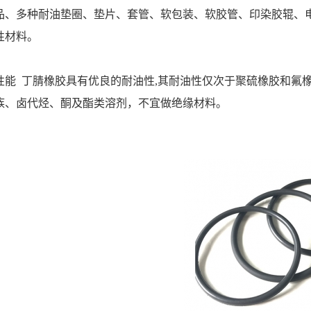
品、多种耐油垫圈、垫片、套管、软包装、软胶管、印染胶辊、
性材料。
性能 丁腈橡胶具有优良的耐油性,其耐油性仅次于聚硫橡胶和氟
族、卤代烃、酮及酯类溶剂，不宜做绝缘材料。