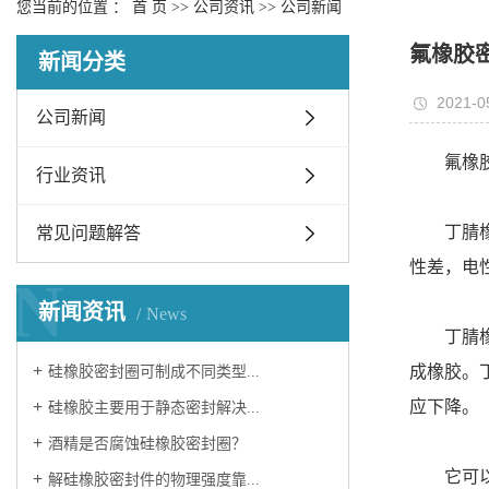
您当前的位置 ：
首 页
>>
公司资讯
>>
公司新闻
氟橡胶
新闻分类
2021-0
公司新闻
氟橡
行业资讯
丁腈
常见问题解答
性差，电
N
新闻资讯
News
丁腈
成橡胶。丁
硅橡胶密封圈可制成不同类型...
应下降。
硅橡胶主要用于静态密封解决...
酒精是否腐蚀硅橡胶密封圈？
它可
解硅橡胶密封件的物理强度靠...