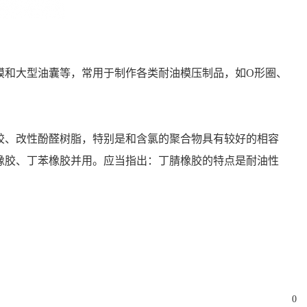
膜和大型油囊等，常用于制作各类耐油模压制品，如O形圈、
胶、改性酚醛树脂，特别是和含氯的聚合物具有较好的相容
橡胶、丁苯橡胶并用。应当指出：丁腈橡胶的特点是耐油性
0