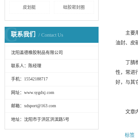
皮划艇
硅胶密封圈
C
主要
联系我们
Contact Us
油封、皮
沈阳盖德橡胶制品有限公司
丁腈
联系人：陈经理
性，常进
手机：15542188717
好，与其
网址：www.sygdxj.com
邮箱：xdsport@163.com
文章
地址：沈阳市于洪区洪滨路5号
标签